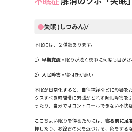
不眠症
解消のツボ「失眠
日
時
:
●
失眠
(しつみん)/
不眠には、２種類あります。
1）
早期覚醒
= 眠りが浅く夜中に何度も目が
2）
入眠障害
= 寝付きが悪い
不眠が日常化すると、自律神経などに影響を
クスすべき時間帯に緊張がとれず睡眠障害を
ったり、自分ではコントロールできない不快
ここちよい眠りを得るためには、
寝る前に足
押したり、お線香の火を近づける、灸をする