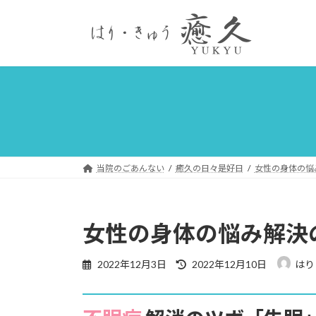
コ
ナ
ン
ビ
テ
ゲ
ン
ー
ツ
シ
へ
ョ
ス
ン
キ
に
ッ
移
プ
動
当院のごあんない
癒久の日々是好日
女性の身体の悩
女性の身体の悩み解決
最
2022年12月3日
2022年12月10日
はり
終
更
新