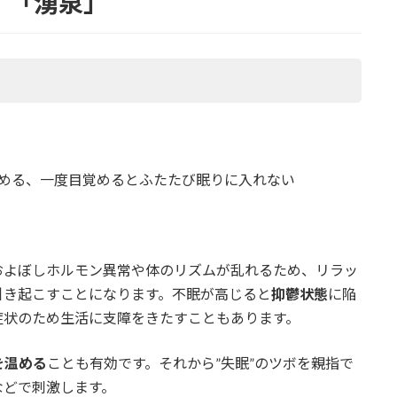
」「湧泉」
さめる、一度目覚めるとふたたび眠りに入れない
およぼしホルモン異常や体のリズムが乱れるため、リラッ
引き起こすことになります。不眠が高じると
抑鬱状態
に陥
症状のため生活に支障をきたすこともあります。
を温める
ことも有効です。それから”失眠”のツボを親指で
などで刺激します。