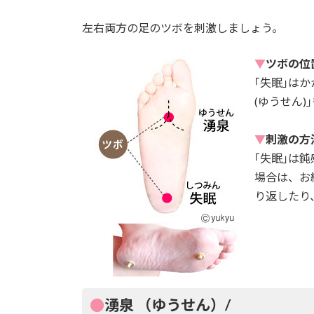
左右両方の足のツボを刺激しましょう。
▼
ツボの位
｢失眠｣は
(ゆうせん
▼
刺激の方
｢失眠｣は
場合は、お
り返したり
●
湧泉 （ゆうせん）
/