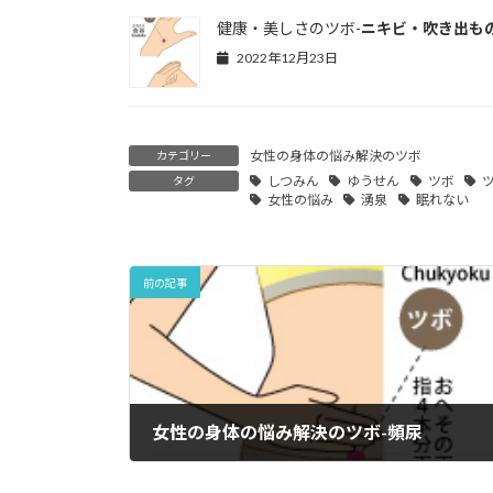
健康・美しさのツボ-
ニキビ・吹き出も
2022年12月23日
女性の身体の悩み解決のツボ
カテゴリー
しつみん
ゆうせん
ツボ
タグ
女性の悩み
湧泉
眠れない
前の記事
女性の身体の悩み解決のツボ-
頻尿
2022年12月3日