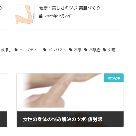
の
健康・美しさのツボ-
美肌づくり
2022年12月22日
ツボ押し
ハーブティー
バレリアン
不眠
不眠症
失眠
次の記事
女性の身体の悩み解決のツボ-
疲労感
2022年12月3日