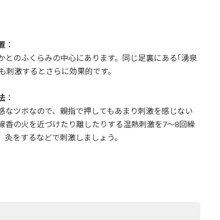
置
：
かかとのふくらみの中心にあります。同じ足裏にある｢湧泉
)｣も刺激するとさらに効果的です。
法
：
鈍感なツボなので、親指で押してもあまり刺激を感じない
線香の火を近づけたり離したりする温熱刺激を7～8回繰
、灸をするなどで刺激しましょう。