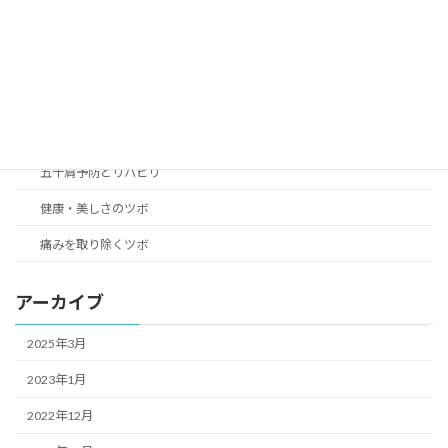
アレルギー性の症状改善のツボ
女性の身体の悩み解決のツボ
こころのリラクゼーション癒やしのツボ
つらい不快症状改善のツボ
五十肩予防とリハビリ
健康・美しさのツボ
痛みを取り除くツボ
アーカイブ
2025年3月
2023年1月
2022年12月