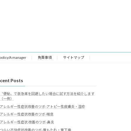
 policy/A manager
免責事項
サイトマップ
cent Posts
〝便秘〟で救急車を回避したい場合に試す方法を紹介します
（一例）
アレルギー性症状改善のツボ-アトピー性皮膚炎・湿疹
アレルギー性症状改善のツボ-喘息
アレルギー性症状 改善のツボ-鼻炎
つらい不快症状改善のツボ-胃もたれ・胃下垂