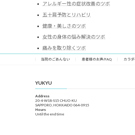
アレルギー性の症状改善のツボ
五十肩予防とリハビリ
健康・美しさのツボ
女性の身体の悩み解決のツボ
痛みを取り除くツボ
当院のごあんない
患者様のお声/FAQ
カラダ
YUKYU
Address
20-4-W18-S15 CHUO-KU
SAPPORO, HOKKAIDO 064-0915
Hours
Until the end time