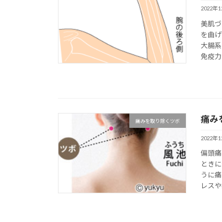
2022年
美肌づ
を曲げ
大腸系
免疫力
痛み
痛みを取り除くツボ
2022年
偏頭痛
ときに
うに痛
レスや