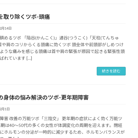
を取り除くツボ-
頭痛
12月14日
鎮めるツボ 「陥谷(かんこく)」通谷(つうこく)「天柱(てんちゅ
 首や肩のコリからくる頭痛に効くツボ 頭全体や前頭部がしめつけ
ような痛みを感じる頭痛は首や肩の緊張が原因で起きる緊張性頭
ばれています […]
続きを読む
の身体の悩み解決のツボ-更年期障害
12月1日
障害 改善の万能ツボ「三陰交」 更年期の症状によく効く万能ツ
年期は40～50代の多くの女性が体調変化の周期を迎えます。閉経
にホルモンの分泌が一時的に減少するため、ホルモンバランスが