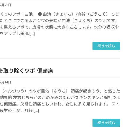
12月22日
くりのツボ「曲池」 ● 曲池（きょくち）/合谷（ごうこく） ひじ
たときにできるよこジワの先端が曲池（きょくち）のツボです。
を整えるツボで、皮膚の状態に大きく左右します。水分の吸収や
をアップし美肌 […]
続きを読む
を取り除くツボ-
偏頭痛
12月14日
（へんづつう）のツボ風池（ふうち） 頭痛が起きそう、と感じた
効果的 左右どちらかのこめかみの周辺がズキンズキンと脈打つよ
む偏頭痛。欠陥性頭痛ともいわれ、女性に多く見られます。 スト
疲労のほか、月経 […]
続きを読む