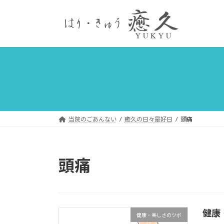
コ
ナ
ン
ビ
テ
ゲ
ン
ー
ツ
シ
へ
ョ
ス
ン
キ
に
ッ
移
プ
動
当院のごあんない
癒久の日々是好日
頭痛
頭痛
健康
健康・美しさのツボ