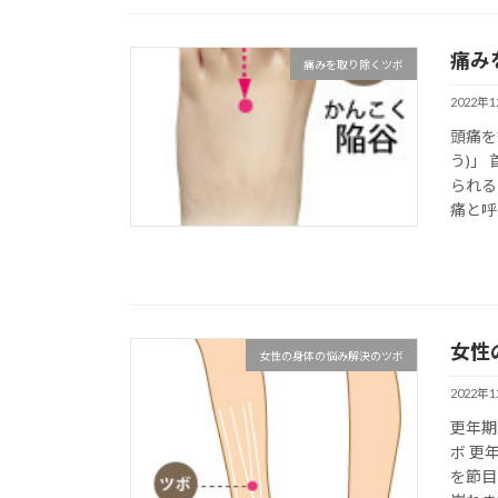
痛み
痛みを取り除くツボ
2022年
頭痛を
う)」
られる
痛と呼
女性
女性の身体の悩み解決のツボ
2022年
更年期
ボ 更
を節目