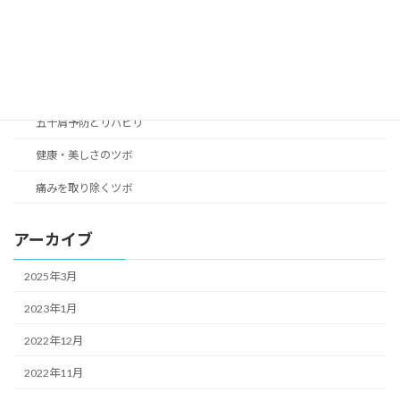
女性の身体の悩み解決のツボ
こころのリラクゼーション癒やしのツボ
つらい不快症状改善のツボ
五十肩予防とリハビリ
健康・美しさのツボ
痛みを取り除くツボ
アーカイブ
2025年3月
2023年1月
2022年12月
2022年11月