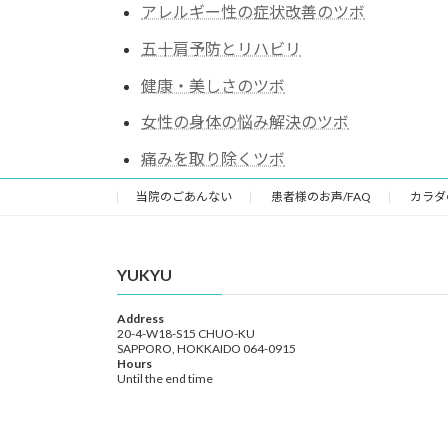
アレルギー性の症状改善のツボ
五十肩予防とリハビリ
健康・美しさのツボ
女性の身体の悩み解決のツボ
痛みを取り除くツボ
当院のごあんない
患者様のお声/FAQ
カラダ
YUKYU
Address
20-4-W18-S15 CHUO-KU
SAPPORO, HOKKAIDO 064-0915
Hours
Until the end time