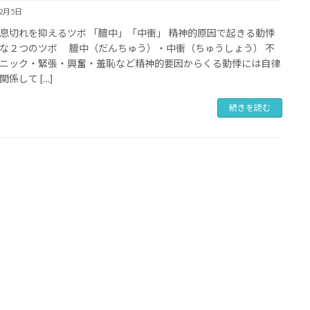
12月5日
息切れを抑えるツボ 「膻中」「中衝」 精神的原因で起きる動悸
な２つのツボ 膻中（だんちゅう）・中衝（ちゅうしょう） 不
ニック・緊張・興奮・羞恥など精神的要因からくる動悸には自律
係して […]
続きを読む