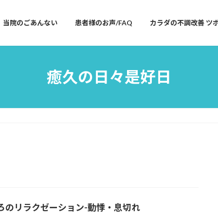
当院のごあんない
患者様のお声/FAQ
カラダの不調改善 ツ
癒久の日々是好日
ろのリラクゼーション-
動悸・息切れ