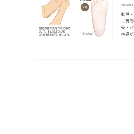
2022年
動悸・
に有効
安・パ
神経が関