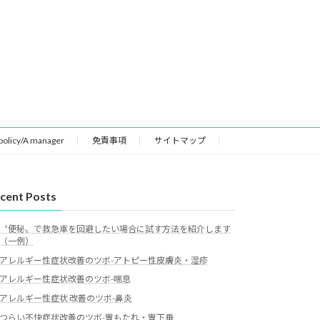
 policy/A manager
免責事項
サイトマップ
cent Posts
〝便秘〟で救急車を回避したい場合に試す方法を紹介します
（一例）
アレルギー性症状改善のツボ-アトピー性皮膚炎・湿疹
アレルギー性症状改善のツボ-喘息
アレルギー性症状 改善のツボ-鼻炎
つらい不快症状改善のツボ-胃もたれ・胃下垂