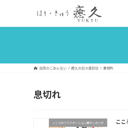
コ
ナ
ン
ビ
テ
ゲ
ン
ー
ツ
シ
へ
ョ
ス
ン
キ
に
ッ
移
プ
動
当院のごあんない
癒久の日々是好日
息切れ
息切れ
ここ
こころのリラクゼーション癒やしのツボ