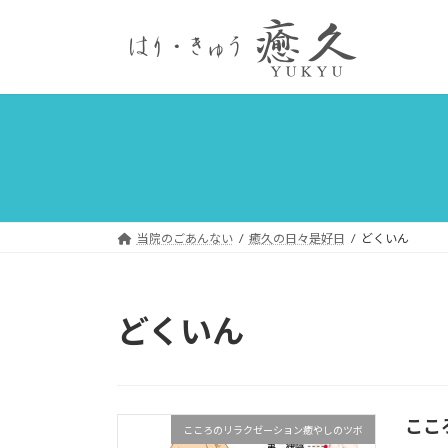
コ
ナ
ン
ビ
テ
ゲ
ン
ー
ツ
シ
へ
ョ
ス
ン
キ
に
ッ
移
プ
動
当院のごあんない
癒久の日々是好日
どくいん
どくいん
ここ
こころのリラクゼーション癒やしのツボ