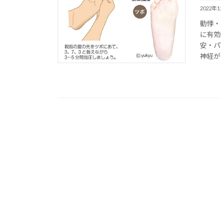
2022年
動悸・
に有効
安・パ
神経が関