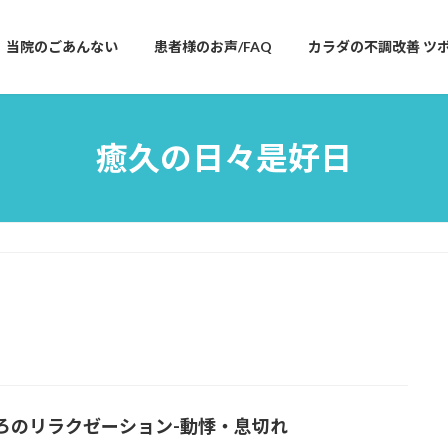
当院のごあんない
患者様のお声/FAQ
カラダの不調改善 ツ
癒久の日々是好日
ろのリラクゼーション-
動悸・息切れ