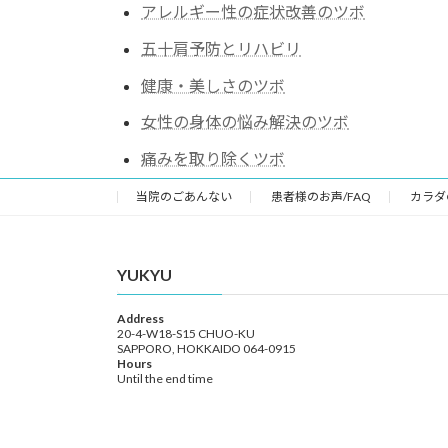
アレルギー性の症状改善のツボ
五十肩予防とリハビリ
健康・美しさのツボ
女性の身体の悩み解決のツボ
痛みを取り除くツボ
当院のごあんない
患者様のお声/FAQ
カラダ
YUKYU
Address
20-4-W18-S15 CHUO-KU
SAPPORO, HOKKAIDO 064-0915
Hours
Until the end time