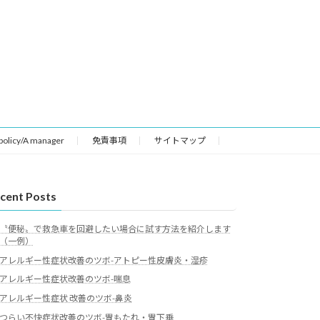
 policy/A manager
免責事項
サイトマップ
cent Posts
〝便秘〟で救急車を回避したい場合に試す方法を紹介します
（一例）
アレルギー性症状改善のツボ-アトピー性皮膚炎・湿疹
アレルギー性症状改善のツボ-喘息
アレルギー性症状 改善のツボ-鼻炎
つらい不快症状改善のツボ-胃もたれ・胃下垂