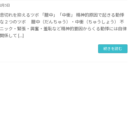
12月5日
息切れを抑えるツボ 「膻中」「中衝」 精神的原因で起きる動悸
な２つのツボ 膻中（だんちゅう）・中衝（ちゅうしょう） 不
ニック・緊張・興奮・羞恥など精神的要因からくる動悸には自律
係して […]
続きを読む