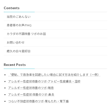
Contents
当院のごあんない
患者様のお声/FAQ
カラダの不調改善 ツボのお話
お問い合わせ
癒久の日々是好日
Recent Posts
〝便秘〟で救急車を回避したい場合に試す方法を紹介します（一例）
アレルギー性症状改善のツボ-アトピー性皮膚炎・湿疹
アレルギー性症状改善のツボ-喘息
アレルギー性症状 改善のツボ-鼻炎
つらい不快症状改善のツボ-胃もたれ・胃下垂