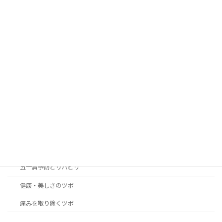
カテゴリー
blog
news
アレルギー性の症状改善のツボ
女性の身体の悩み解決のツボ
こころのリラクゼーション癒やしのツボ
つらい不快症状改善のツボ
五十肩予防とリハビリ
健康・美しさのツボ
痛みを取り除くツボ