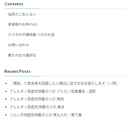
Contents
当院のごあんない
患者様のお声/FAQ
カラダの不調改善 ツボのお話
お問い合わせ
癒久の日々是好日
Recent Posts
〝便秘〟で救急車を回避したい場合に試す方法を紹介します（一例）
アレルギー性症状改善のツボ-アトピー性皮膚炎・湿疹
アレルギー性症状改善のツボ-喘息
アレルギー性症状 改善のツボ-鼻炎
つらい不快症状改善のツボ-胃もたれ・胃下垂