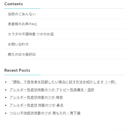
Contents
当院のごあんない
患者様のお声/FAQ
カラダの不調改善 ツボのお話
お問い合わせ
癒久の日々是好日
Recent Posts
〝便秘〟で救急車を回避したい場合に試す方法を紹介します（一例）
アレルギー性症状改善のツボ-アトピー性皮膚炎・湿疹
アレルギー性症状改善のツボ-喘息
アレルギー性症状 改善のツボ-鼻炎
つらい不快症状改善のツボ-胃もたれ・胃下垂