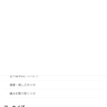
カテゴリー
blog
news
アレルギー性の症状改善のツボ
女性の身体の悩み解決のツボ
こころのリラクゼーション癒やしのツボ
つらい不快症状改善のツボ
五十肩予防とリハビリ
健康・美しさのツボ
痛みを取り除くツボ