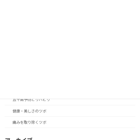
カテゴリー
blog
news
アレルギー性の症状改善のツボ
女性の身体の悩み解決のツボ
こころのリラクゼーション癒やしのツボ
つらい不快症状改善のツボ
五十肩予防とリハビリ
健康・美しさのツボ
痛みを取り除くツボ