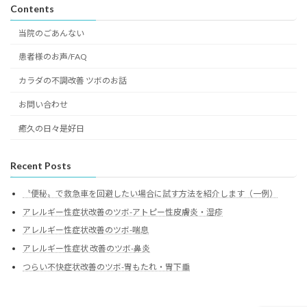
Contents
当院のごあんない
患者様のお声/FAQ
カラダの不調改善 ツボのお話
お問い合わせ
癒久の日々是好日
Recent Posts
〝便秘〟で救急車を回避したい場合に試す方法を紹介します（一例）
アレルギー性症状改善のツボ-アトピー性皮膚炎・湿疹
アレルギー性症状改善のツボ-喘息
アレルギー性症状 改善のツボ-鼻炎
つらい不快症状改善のツボ-胃もたれ・胃下垂