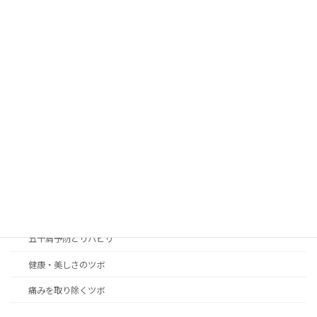
カテゴリー
blog
news
アレルギー性の症状改善のツボ
女性の身体の悩み解決のツボ
こころのリラクゼーション癒やしのツボ
つらい不快症状改善のツボ
五十肩予防とリハビリ
健康・美しさのツボ
痛みを取り除くツボ