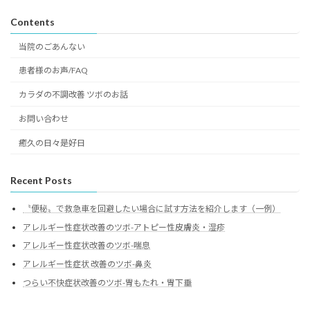
Contents
当院のごあんない
患者様のお声/FAQ
カラダの不調改善 ツボのお話
お問い合わせ
癒久の日々是好日
Recent Posts
〝便秘〟で救急車を回避したい場合に試す方法を紹介します（一例）
アレルギー性症状改善のツボ-アトピー性皮膚炎・湿疹
アレルギー性症状改善のツボ-喘息
アレルギー性症状 改善のツボ-鼻炎
つらい不快症状改善のツボ-胃もたれ・胃下垂