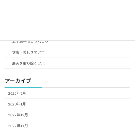
女性の身体の悩み解決のツボ
こころのリラクゼーション癒やしのツボ
つらい不快症状改善のツボ
五十肩予防とリハビリ
健康・美しさのツボ
痛みを取り除くツボ
アーカイブ
2025年3月
2023年1月
2022年12月
2022年11月