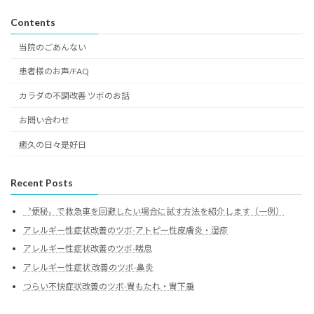
Contents
当院のごあんない
患者様のお声/FAQ
カラダの不調改善 ツボのお話
お問い合わせ
癒久の日々是好日
Recent Posts
〝便秘〟で救急車を回避したい場合に試す方法を紹介します（一例）
アレルギー性症状改善のツボ-アトピー性皮膚炎・湿疹
アレルギー性症状改善のツボ-喘息
アレルギー性症状 改善のツボ-鼻炎
つらい不快症状改善のツボ-胃もたれ・胃下垂