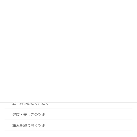
カテゴリー
blog
news
アレルギー性の症状改善のツボ
女性の身体の悩み解決のツボ
こころのリラクゼーション癒やしのツボ
つらい不快症状改善のツボ
五十肩予防とリハビリ
健康・美しさのツボ
痛みを取り除くツボ