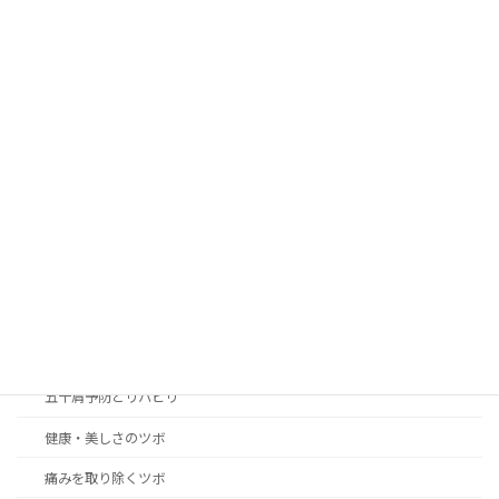
2022年12月23日
カテゴリー
blog
news
アレルギー性の症状改善のツボ
女性の身体の悩み解決のツボ
こころのリラクゼーション癒やしのツボ
つらい不快症状改善のツボ
五十肩予防とリハビリ
健康・美しさのツボ
痛みを取り除くツボ