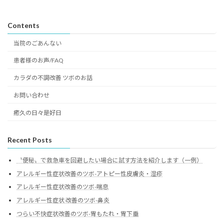
Contents
当院のごあんない
患者様のお声/FAQ
カラダの不調改善 ツボのお話
お問い合わせ
癒久の日々是好日
Recent Posts
〝便秘〟で救急車を回避したい場合に試す方法を紹介します（一例）
アレルギー性症状改善のツボ-アトピー性皮膚炎・湿疹
アレルギー性症状改善のツボ-喘息
アレルギー性症状 改善のツボ-鼻炎
つらい不快症状改善のツボ-胃もたれ・胃下垂