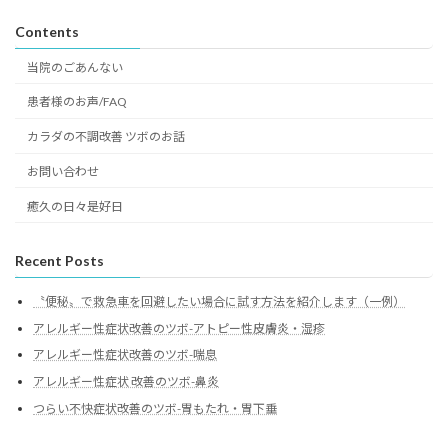
Contents
当院のごあんない
患者様のお声/FAQ
カラダの不調改善 ツボのお話
お問い合わせ
癒久の日々是好日
Recent Posts
〝便秘〟で救急車を回避したい場合に試す方法を紹介します（一例）
アレルギー性症状改善のツボ-アトピー性皮膚炎・湿疹
アレルギー性症状改善のツボ-喘息
アレルギー性症状 改善のツボ-鼻炎
つらい不快症状改善のツボ-胃もたれ・胃下垂