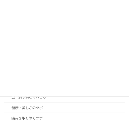
カテゴリー
blog
news
アレルギー性の症状改善のツボ
女性の身体の悩み解決のツボ
こころのリラクゼーション癒やしのツボ
つらい不快症状改善のツボ
五十肩予防とリハビリ
健康・美しさのツボ
痛みを取り除くツボ