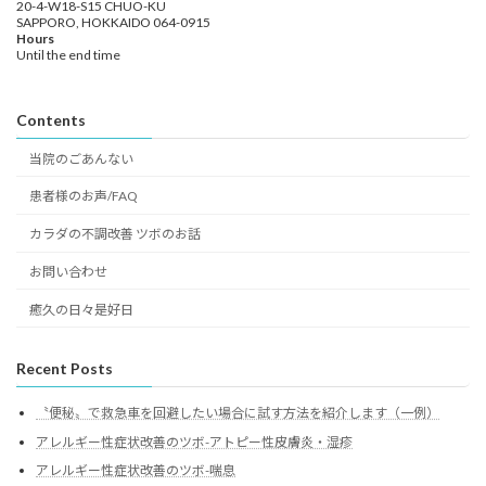
20-4-W18-S15 CHUO-KU
SAPPORO, HOKKAIDO 064-0915
Hours
Until the end time
Contents
当院のごあんない
患者様のお声/FAQ
カラダの不調改善 ツボのお話
お問い合わせ
癒久の日々是好日
Recent Posts
〝便秘〟で救急車を回避したい場合に試す方法を紹介します（一例）
アレルギー性症状改善のツボ-アトピー性皮膚炎・湿疹
アレルギー性症状改善のツボ-喘息